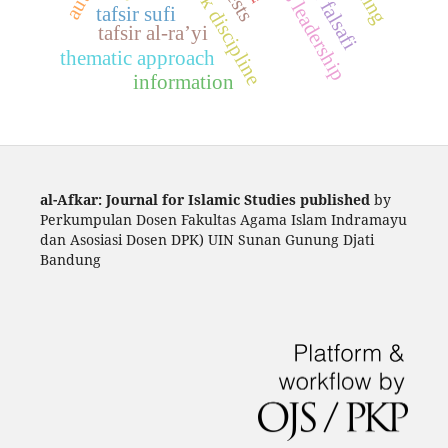
women's leadership
tafsir falsafi
tafsir sufi
tafsir al-ra’yi
thematic approach
information
al-Afkar: Journal for Islamic Studies published
by
Perkumpulan Dosen Fakultas Agama Islam Indramayu
dan Asosiasi Dosen DPK) UIN Sunan Gunung Djati
Bandung